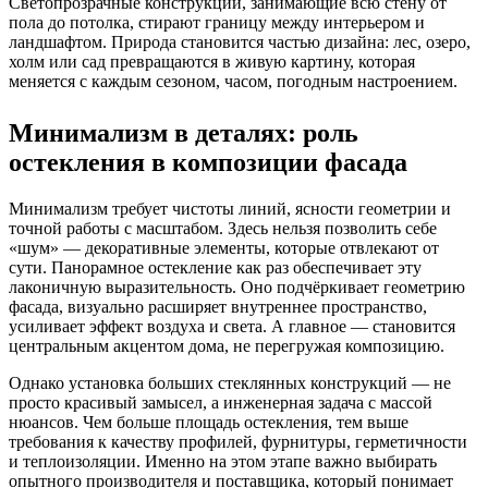
Светопрозрачные конструкции, занимающие всю стену от
пола до потолка, стирают границу между интерьером и
ландшафтом. Природа становится частью дизайна: лес, озеро,
холм или сад превращаются в живую картину, которая
меняется с каждым сезоном, часом, погодным настроением.
Минимализм в деталях: роль
остекления в композиции фасада
Минимализм требует чистоты линий, ясности геометрии и
точной работы с масштабом. Здесь нельзя позволить себе
«шум» — декоративные элементы, которые отвлекают от
сути. Панорамное остекление как раз обеспечивает эту
лаконичную выразительность. Оно подчёркивает геометрию
фасада, визуально расширяет внутреннее пространство,
усиливает эффект воздуха и света. А главное — становится
центральным акцентом дома, не перегружая композицию.
Однако установка больших стеклянных конструкций — не
просто красивый замысел, а инженерная задача с массой
нюансов. Чем больше площадь остекления, тем выше
требования к качеству профилей, фурнитуры, герметичности
и теплоизоляции. Именно на этом этапе важно выбирать
опытного производителя и поставщика, который понимает