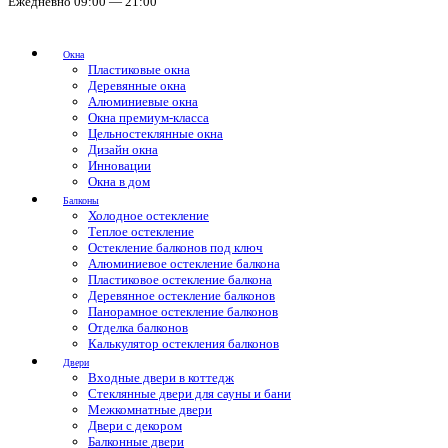
Ежедневно 09:00 — 21:00
Окна
Пластиковые окна
Деревянные окна
Алюминиевые окна
Окна премиум-класса
Цельностеклянные окна
Дизайн окна
Инновации
Окна в дом
Балконы
Холодное остекление
Теплое остекление
Остекление балконов под ключ
Алюминиевое остекление балкона
Пластиковое остекление балкона
Деревянное остекление балконов
Панорамное остекление балконов
Отделка балконов
Калькулятор остекления балконов
Двери
Входные двери в коттедж
Стеклянные двери для сауны и бани
Межкомнатные двери
Двери с декором
Балконные двери