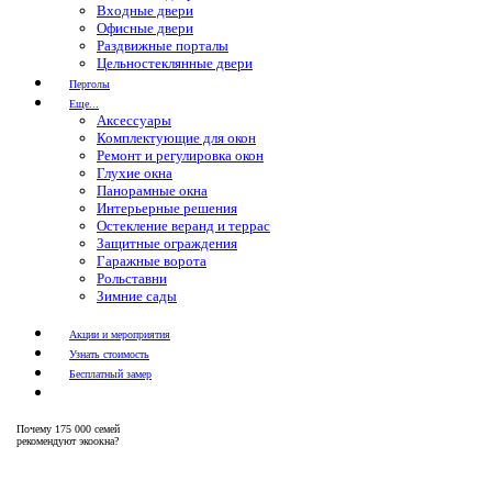
Входные двери
Офисные двери
Раздвижные порталы
Цельностеклянные двери
Перголы
Еще...
Аксессуары
Комплектующие для окон
Ремонт и регулировка окон
Глухие окна
Панорамные окна
Интерьерные решения
Остекление веранд и террас
Защитные ограждения
Гаражные ворота
Рольставни
Зимние сады
Акции и мероприятия
Узнать стоимость
Бесплатный замер
Почему
175 000 семей
рекомендуют экоокна?