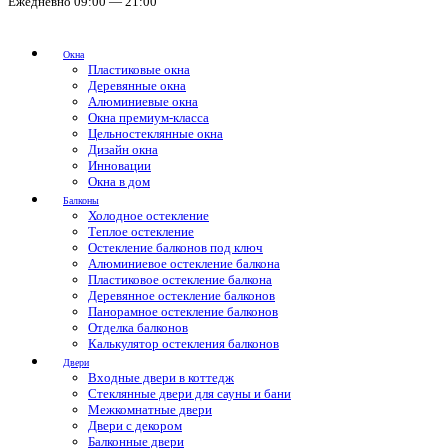
Ежедневно 09:00 — 21:00
Окна
Пластиковые окна
Деревянные окна
Алюминиевые окна
Окна премиум-класса
Цельностеклянные окна
Дизайн окна
Инновации
Окна в дом
Балконы
Холодное остекление
Теплое остекление
Остекление балконов под ключ
Алюминиевое остекление балкона
Пластиковое остекление балкона
Деревянное остекление балконов
Панорамное остекление балконов
Отделка балконов
Калькулятор остекления балконов
Двери
Входные двери в коттедж
Стеклянные двери для сауны и бани
Межкомнатные двери
Двери с декором
Балконные двери