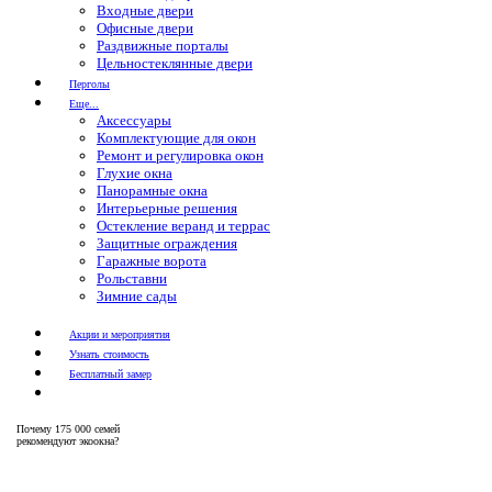
Входные двери
Офисные двери
Раздвижные порталы
Цельностеклянные двери
Перголы
Еще...
Аксессуары
Комплектующие для окон
Ремонт и регулировка окон
Глухие окна
Панорамные окна
Интерьерные решения
Остекление веранд и террас
Защитные ограждения
Гаражные ворота
Рольставни
Зимние сады
Акции и мероприятия
Узнать стоимость
Бесплатный замер
Почему
175 000 семей
рекомендуют экоокна?