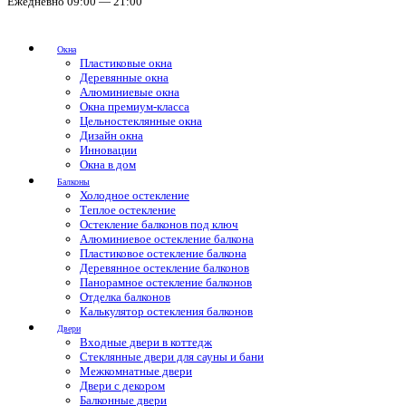
Ежедневно 09:00 — 21:00
Окна
Пластиковые окна
Деревянные окна
Алюминиевые окна
Окна премиум-класса
Цельностеклянные окна
Дизайн окна
Инновации
Окна в дом
Балконы
Холодное остекление
Теплое остекление
Остекление балконов под ключ
Алюминиевое остекление балкона
Пластиковое остекление балкона
Деревянное остекление балконов
Панорамное остекление балконов
Отделка балконов
Калькулятор остекления балконов
Двери
Входные двери в коттедж
Стеклянные двери для сауны и бани
Межкомнатные двери
Двери с декором
Балконные двери