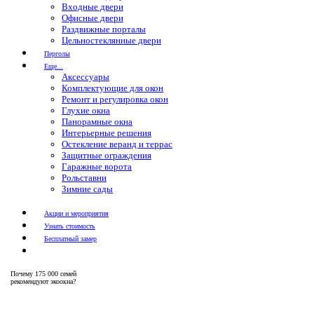
Входные двери
Офисные двери
Раздвижные порталы
Цельностеклянные двери
Перголы
Еще...
Аксессуары
Комплектующие для окон
Ремонт и регулировка окон
Глухие окна
Панорамные окна
Интерьерные решения
Остекление веранд и террас
Защитные ограждения
Гаражные ворота
Рольставни
Зимние сады
Акции и мероприятия
Узнать стоимость
Бесплатный замер
Почему
175 000 семей
рекомендуют экоокна?